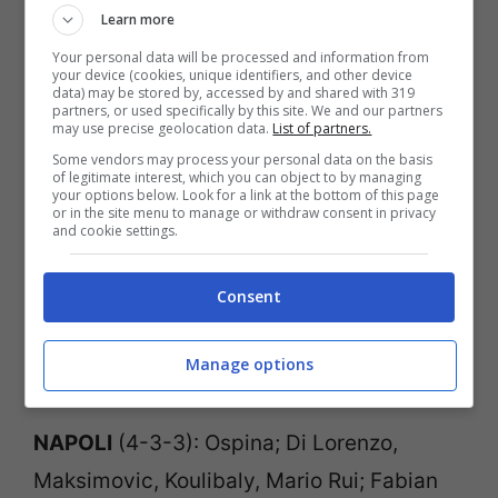
Learn more
Your personal data will be processed and information from
your device (cookies, unique identifiers, and other device
data) may be stored by, accessed by and shared with 319
partners, or used specifically by this site. We and our partners
may use precise geolocation data.
List of partners.
Some vendors may process your personal data on the basis
of legitimate interest, which you can object to by managing
your options below. Look for a link at the bottom of this page
or in the site menu to manage or withdraw consent in privacy
and cookie settings.
Il pallone ufficiale della Serie A © Getty Images
Consent
Ecco il tabellino di
Napoli-Milan,
gara
Manage options
valida per la 32° giornata di Serie A TIM:
NAPOLI
(4-3-3): Ospina; Di Lorenzo,
Maksimovic, Koulibaly, Mario Rui; Fabian