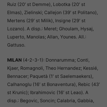
Ruiz (20′ st Demme), Lobotka (20′ st
Elmas), Zielinski; Callejon (39′ st Politano),
Mertens (29′ st Milik), Insigne (29′ st
Lozano). A disp.: Meret; Ghoulam, Hysaj,
Luperto, Manolas; Allan, Younes. All.:
Gattuso.
MILAN
(4-2-3-1): Donnarumma; Conti,
Kjaer, Romagnoli, Theo Hernandez; Kessié,
Bennacer; Paquetà (1′ st Saelemaekers),
Calhanoglu (16′ st Bonaventura), Rebic (43′
st Krunic); Ibrahimovic (16′ st Leao). A
disp.: Begovic, Soncin; Calabria, Gabbia,