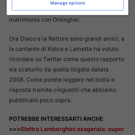
Manage options
Diaco qualche anno dopo, a seguito del
matrimonio con Orsingher.
Ora Diaco e la Rettore sono grandi amici, e
la cantante di Kobra e Lamette ha voluto
ricordare su Twitter come questo rapporto
sia scaturito da quella litigata datata
2008. Come potete leggere nel botta e
risposta tramite
cinguettii
che abbiamo
pubblicato poco sopra.
POTREBBE INTERESSARTI ANCHE
>>>
Elettra Lamborghini esagerata: super