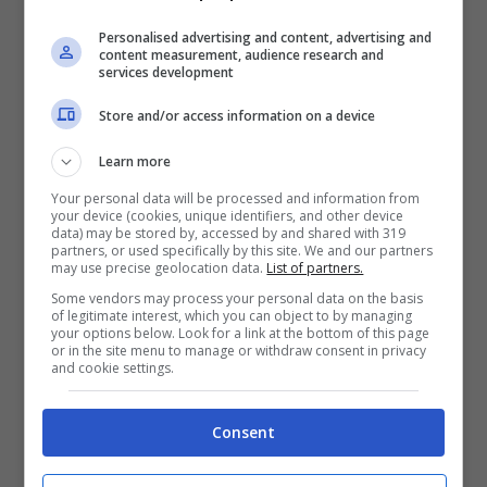
“
Ma non mi rompere le balle, cu*attone
Personalised advertising and content, advertising and
che non sei altro
“. Da qui, si può dire
content measurement, audience research and
services development
stando alle parole della Rettore, nacque
l’amicizia tra la cantante veneta e il
Store and/or access information on a device
presentatore Rai. Bisogna tornare indietro
Learn more
di molti anni, al 2008, nella trasmissione
Your personal data will be processed and information from
your device (cookies, unique identifiers, and other device
Scalo76, quando ci fu un acceso dibattito
data) may be stored by, accessed by and shared with 319
partners, or used specifically by this site. We and our partners
tra Diaco e l’artista. Una domanda, quella
may use precise geolocation data.
List of partners.
della Rettore, alla quale il conduttore di “Io
Some vendors may process your personal data on the basis
of legitimate interest, which you can object to by managing
your options below. Look for a link at the bottom of this page
e Te” rispose di no, pur ammettendo
or in the site menu to manage or withdraw consent in privacy
and cookie settings.
qualche anno dopo la sua omosessualità.
“
Io risposi di no, perché mi piacerebbe che
Consent
la domanda fosse stata “Sei innamorato?”.
Io ti risponderei “Sì, di Alessio
”
dichiarò