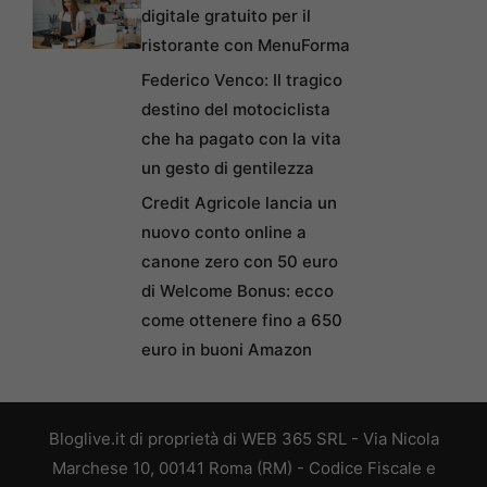
digitale gratuito per il
ristorante con MenuForma
Federico Venco: Il tragico
destino del motociclista
che ha pagato con la vita
un gesto di gentilezza
Credit Agricole lancia un
nuovo conto online a
canone zero con 50 euro
di Welcome Bonus: ecco
come ottenere fino a 650
euro in buoni Amazon
Bloglive.it di proprietà di WEB 365 SRL - Via Nicola
Marchese 10, 00141 Roma (RM) - Codice Fiscale e