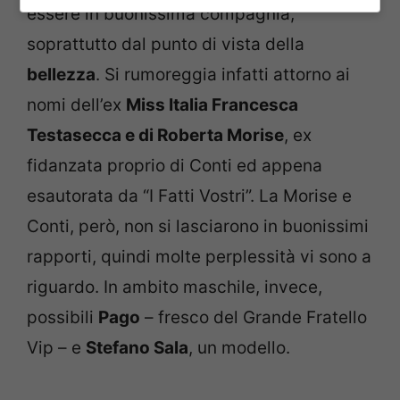
essere in buonissima compagnia,
soprattutto dal punto di vista della
bellezza
. Si rumoreggia infatti attorno ai
nomi dell’ex
Miss Italia Francesca
Testasecca e di Roberta Morise
, ex
fidanzata proprio di Conti ed appena
esautorata da “I Fatti Vostri”. La Morise e
Conti, però, non si lasciarono in buonissimi
rapporti, quindi molte perplessità vi sono a
riguardo. In ambito maschile, invece,
possibili
Pago
– fresco del Grande Fratello
Vip – e
Stefano Sala
, un modello.