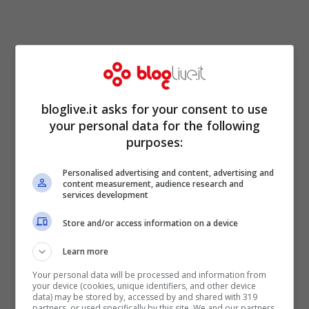
bloglive.it asks for your consent to use
your personal data for the following
purposes:
Per eseguire la
ricetta dello sformato
occorre prendere una padella e fate
Personalised advertising and content, advertising and
content measurement, audience research and
soffriggere l’aglio con l’olio evo. Appena si
services development
imbiondisce, unite i
peperoni
,
Store and/or access information on a device
precedentemente lavati e tagliati a
Learn more
pezzetti, e fateli cuocere finché non si
Your personal data will be processed and information from
ammorbidiscono. Aggiustate di sale. Una
your device (cookies, unique identifiers, and other device
data) may be stored by, accessed by and shared with 319
volta pronti, spegnete il fuoco, togliete
partners, or used specifically by this site. We and our partners