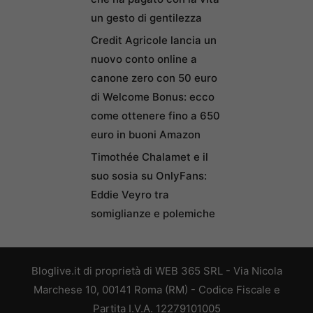
un gesto di gentilezza
Credit Agricole lancia un
nuovo conto online a
canone zero con 50 euro
di Welcome Bonus: ecco
come ottenere fino a 650
euro in buoni Amazon
Timothée Chalamet e il
suo sosia su OnlyFans:
Eddie Veyro tra
somiglianze e polemiche
Bloglive.it di proprietà di WEB 365 SRL - Via Nicola
Marchese 10, 00141 Roma (RM) - Codice Fiscale e
Partita I.V.A. 12279101005