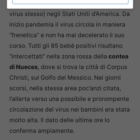
Stato del Texas
è uno dei più attaccati (dal
virus stesso) negli Stati Uniti d’America. Da
inizio pandemia il virus circola in maniera
“frenetica” e non ha mai decelerato il suo
corso. Tutti gli 85 bebè positivi risultano
“intercettati” nella zona rossa della
contea
di Nueces
, dove si trova la città di Corpus
Christi, sul Golfo del Messico. Nei giorni
scorsi, nella stessa area poc’anzi citata,
l’allerta verso una possibile e prorompente
circolazione del virus nei bambini era stata
molto alta. Il dato delle ultime ore lo
conferma ampiamente.