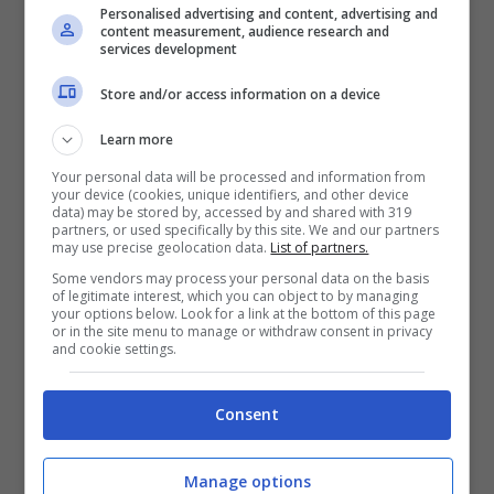
Personalised advertising and content, advertising and
content measurement, audience research and
services development
Store and/or access information on a device
Learn more
Your personal data will be processed and information from
your device (cookies, unique identifiers, and other device
data) may be stored by, accessed by and shared with 319
partners, or used specifically by this site. We and our partners
may use precise geolocation data.
List of partners.
test Coronavirus (Getty Images)
Some vendors may process your personal data on the basis
of legitimate interest, which you can object to by managing
your options below. Look for a link at the bottom of this page
Usa alle prese con la lotta al coronavirus.
or in the site menu to manage or withdraw consent in privacy
and cookie settings.
Nelle ultime ore è arrivato anche un altro
dato, “singolare” e sconcertante:
85
Consent
neonati
(con età inferiore ai 12 mesi di
vita) sono risultati positivi al
Covid-19
. Lo
Manage options