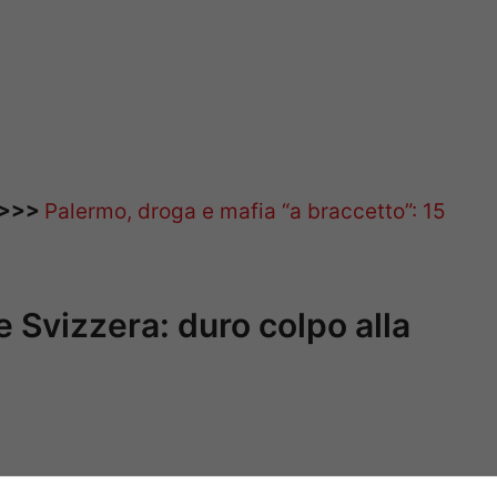
 >>>
Palermo, droga e mafia “a braccetto”: 15
 e Svizzera: duro colpo alla