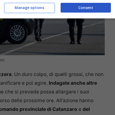
Manage options
Consent
es)
zzera
. Un duro colpo, di quelli grossi, che non
nificare e poi agire.
Indagate anche altre
e che si prevede possa allargare i suoi
 corso delle prossime ore. All’azione hanno
comando provinciale di Catanzaro
e
del