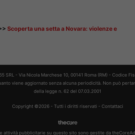
>>>
Scoperta una setta a Novara: violenze e
 365 SRL - Via Nicola Marchese 10, 00141 Roma (RM) - Codice Fisc
 quanto viene aggiornato senza alcuna periodicità. Non può perta
della legge n. 62 del 07.03.2001
Copyright ©2026 - Tutti i diritti riservati -
Contattaci
e attività pubblicitarie su questo sito sono gestite da theCoreA