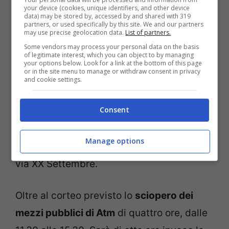
your device (cookies, unique identifiers, and other device
vivendo da qualche settimane il capoluogo
data) may be stored by, accessed by and shared with 319
partners, or used specifically by this site. We and our partners
ligure. Uno dei motivi dello stop è che le
may use precise geolocation data.
List of partners.
istituzioni non hanno ancora convocato
Some vendors may process your personal data on the basis
of legitimate interest, which you can object to by managing
tavoli con i sindacati del settore.
your options below. Look for a link at the bottom of this page
or in the site menu to manage or withdraw consent in privacy
and cookie settings.
Il raduno del corteo è in via Buozzi alle
Consent
8.30
. Da lì partirà dopo due ore,
raggiungendo la
Prefettura
passando per
Manage options
via Gramsci, la circonvallazione a mare e
via XX Settembre.
Oltre al corteo previsto lo
sciopero dei
mezzi pubblici di Atm
di quattro ore, dalle