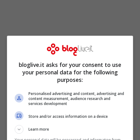
bloglive.it asks for your consent to use
your personal data for the following
purposes:
La Filt CGIL e Uiltrasporti hanno indetto
Personalised advertising and content, advertising and
content measurement, audience research and
uno sciopero in Liguria per domani,
services development
venerdì 24 luglio
. Sarà una giornata di
Store and/or access information on a device
disagi e movimentata con il corteo dei
Learn more
camionisti per il caos viabilità che sta
Your personal data will be processed and information from