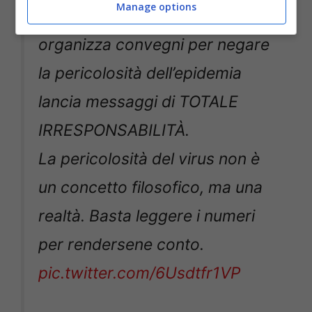
Manage options
🔴
#CORONAVIRUS
: chi
organizza convegni per negare
la pericolosità dell’epidemia
lancia messaggi di TOTALE
IRRESPONSABILITÀ.
La pericolosità del virus non è
un concetto filosofico, ma una
realtà. Basta leggere i numeri
per rendersene conto.
pic.twitter.com/6Usdtfr1VP