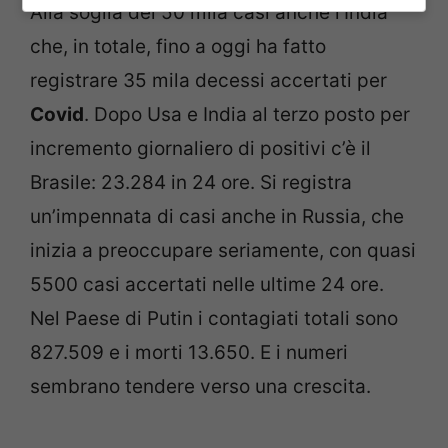
Alla soglia dei 50 mila casi anche l’India
che, in totale, fino a oggi ha fatto
registrare 35 mila decessi accertati per
Covid
. Dopo Usa e India al terzo posto per
incremento giornaliero di positivi c’è il
Brasile: 23.284 in 24 ore. Si registra
un’impennata di casi anche in Russia, che
inizia a preoccupare seriamente, con quasi
5500 casi accertati nelle ultime 24 ore.
Nel Paese di Putin i contagiati totali sono
827.509 e i morti 13.650. E i numeri
sembrano tendere verso una crescita.