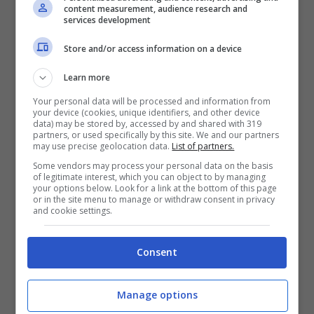
content measurement, audience research and
services development
Store and/or access information on a device
Learn more
Your personal data will be processed and information from
your device (cookies, unique identifiers, and other device
Ragazza con mascherina negli Usa ai tempi del Covid-19
data) may be stored by, accessed by and shared with 319
partners, or used specifically by this site. We and our partners
(Getty Images)
may use precise geolocation data.
List of partners.
Some vendors may process your personal data on the basis
of legitimate interest, which you can object to by managing
L’emergenza a livello mondiale intanto
your options below. Look for a link at the bottom of this page
or in the site menu to manage or withdraw consent in privacy
prosegue, con USA, India e Sud America
and cookie settings.
che continuano a preoccupare. In
particolar modo negli
Stati Uniti
, come fa
Consent
sapere l’OMS, il 29 luglio sono stati
Manage options
segnalati 54.022 nuovi contagi in 24 ore.