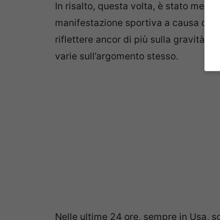
In risalto, questa volta, è stato messo
manifestazione sportiva a causa del
riflettere ancor di più sulla gravità d
varie sull’argomento stesso.
Nelle ultime 24 ore, sempre in Usa, so