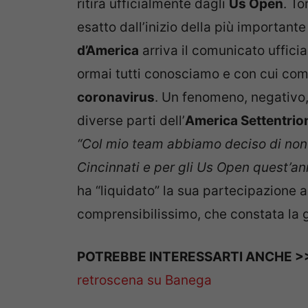
ritira ufficialmente dagli
Us Open
. To
esatto dall’inizio della più important
d’America
arriva il comunicato uffici
ormai tutti conosciamo e con cui co
coronavirus
. Un fenomeno, negativo,
diverse parti dell’
America Settentrio
“Col mio team abbiamo deciso di non 
Cincinnati e per gli Us Open quest’an
ha “liquidato” la sua partecipazione a
comprensibilissimo, che constata la g
POTREBBE INTERESSARTI ANCHE 
retroscena su Banega