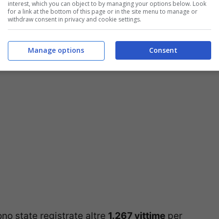
interest, which you can object to by managing your options below. Look
 un vero e proprio ritiro da una
for a link at the bottom of this page or in the site menu to manage or
withdraw consent in privacy and cookie settings.
coronavirus
. Dato che dovrebbe indurre a
ella situazione, senza troppi screzi e battutine
Manage options
Consent
no state registrate altre
1.267 vittime
per