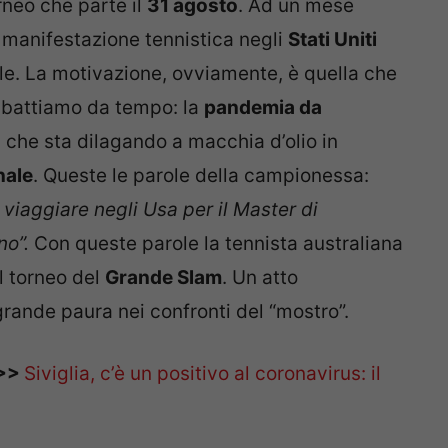
rneo che parte il
31 agosto
. Ad un mese
e manifestazione tennistica negli
Stati Uniti
ale. La motivazione, ovviamente, è quella che
mbattiamo da tempo: la
pandemia da
 che sta dilagando a macchia d’olio in
nale
. Queste le parole della campionessa:
viaggiare negli Usa per il Master di
no”.
Con queste parole la tennista australiana
l torneo del
Grande Slam
. Un atto
rande paura nei confronti del “mostro”.
>>>
Siviglia, c’è un positivo al coronavirus: il