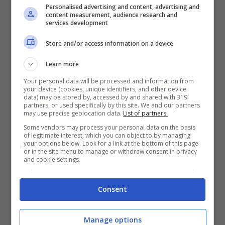
Personalised advertising and content, advertising and
content measurement, audience research and
services development
Store and/or access information on a device
Learn more
Your personal data will be processed and information from
your device (cookies, unique identifiers, and other device
data) may be stored by, accessed by and shared with 319
partners, or used specifically by this site. We and our partners
may use precise geolocation data.
List of partners.
(Getty Images)
Some vendors may process your personal data on the basis
of legitimate interest, which you can object to by managing
A motivare la scelta di questo addio
your options below. Look for a link at the bottom of this page
or in the site menu to manage or withdraw consent in privacy
repentino e inatteso è stato lo stesso
and cookie settings.
difensore, che nell’ultima stagione
Consent
agonistica ha giocato in Russia nella
Lokomotiv Mosca, affrontando tra l’altro da
Manage options