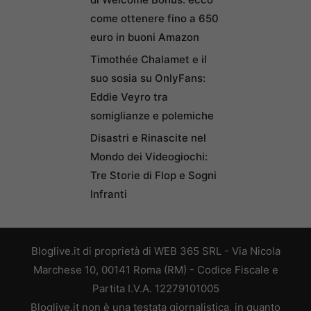
come ottenere fino a 650
euro in buoni Amazon
Timothée Chalamet e il
suo sosia su OnlyFans:
Eddie Veyro tra
somiglianze e polemiche
Disastri e Rinascite nel
Mondo dei Videogiochi:
Tre Storie di Flop e Sogni
Infranti
Bloglive.it di proprietà di WEB 365 SRL - Via Nicola
Marchese 10, 00141 Roma (RM) - Codice Fiscale e
Partita I.V.A. 12279101005
Bloglive.it non è una testata giornalistica, in quanto