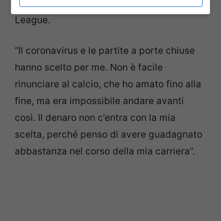
ex proprio la Juventus in Champions
League.
“Il coronavirus e le partite a porte chiuse
hanno scelto per me. Non è facile
rinunciare al calcio, che ho amato fino alla
fine, ma era impossibile andare avanti
così. Il denaro non c’entra con la mia
scelta, perché penso di avere guadagnato
abbastanza nel corso della mia carriera”.