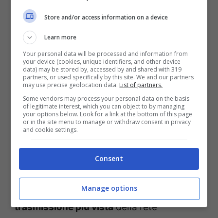
Store and/or access information on a device
Learn more
Your personal data will be processed and information from
your device (cookies, unique identifiers, and other device
data) may be stored by, accessed by and shared with 319
partners, or used specifically by this site. We and our partners
may use precise geolocation data.
List of partners.
Pierluigi Diaco (Screen tv)
Some vendors may process your personal data on the basis
of legitimate interest, which you can object to by managing
your options below. Look for a link at the bottom of this page
or in the site menu to manage or withdraw consent in privacy
La sincerità di
Pierluigi Diaco
, unita alla
and cookie settings.
sua educazione ed ai temi trattati hanno
conquistato
il pubblico di
Rai 1
che lo
Consent
premiano giorno dopo giorno. E non è un
Manage options
caso, infatti, come la sua sia la
trasmissione più vista
della rete