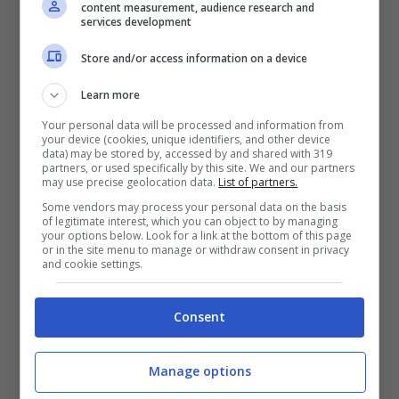
content measurement, audience research and
services development
Store and/or access information on a device
Learn more
Your personal data will be processed and information from
your device (cookies, unique identifiers, and other device
data) may be stored by, accessed by and shared with 319
partners, or used specifically by this site. We and our partners
may use precise geolocation data.
List of partners.
Some vendors may process your personal data on the basis
of legitimate interest, which you can object to by managing
your options below. Look for a link at the bottom of this page
Un’estate terribile, fin qui, per quanto
or in the site menu to manage or withdraw consent in privacy
and cookie settings.
riguarda gli incidenti stradali, spesso
mortali. Antonio
Zienna
è solo l’ultima
Consent
vittima di una serie lunghissima, registrata
lungo tutto lo Stivale. Solo ieri mattina in
Manage options