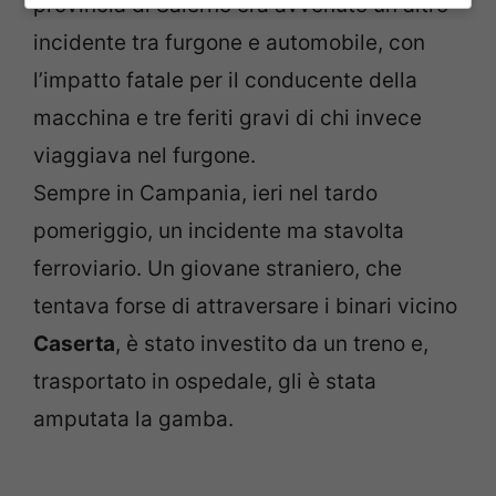
provincia di Salerno era avvenuto un altro
incidente tra furgone e automobile, con
l’impatto fatale per il conducente della
macchina e tre feriti gravi di chi invece
viaggiava nel furgone.
Sempre in Campania, ieri nel tardo
pomeriggio, un incidente ma stavolta
ferroviario. Un giovane straniero, che
tentava forse di attraversare i binari vicino
Caserta
, è stato investito da un treno e,
trasportato in ospedale, gli è stata
amputata la gamba.