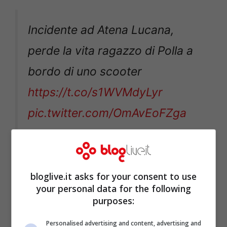
Incidente ad Atena Lucana,
perde la vita ragazzo di Polla a
bordo di uno scooter
https://t.co/s1WVMdyLyr
pic.twitter.com/OmAvEoFZga
— Valiente (@belzebu08)
August 3, 2020
bloglive.it asks for your consent to use
your personal data for the following
purposes:
Personalised advertising and content, advertising and