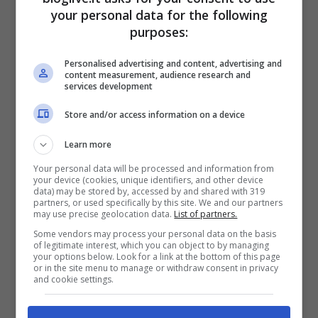
your personal data for the following
purposes:
Personalised advertising and content, advertising and
content measurement, audience research and
services development
Store and/or access information on a device
Learn more
Your personal data will be processed and information from
your device (cookies, unique identifiers, and other device
data) may be stored by, accessed by and shared with 319
partners, or used specifically by this site. We and our partners
may use precise geolocation data.
List of partners.
Non si esclude che il ragazzo, straniero,
Some vendors may process your personal data on the basis
abbia agito di propria volontà. Fatto sta
of legitimate interest, which you can object to by managing
your options below. Look for a link at the bottom of this page
che il violento impatto, avvenuto sui binari
or in the site menu to manage or withdraw consent in privacy
and cookie settings.
di via Fardella, ha chiaramente provocato
gravissime ferite all’uomo che è stato