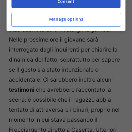
Consent
trasportato d’urgenza in ospedale. I
medici, di fronte alle sue condizioni, sono
Manage options
stati costretti ad amputargli la gamba.
Nelle prossime ore il giovane sarà
interrogato dagli inquirenti per chiarire la
dinamica del fatto, soprattutto per sapere
se il gesto sia stato intenzionale o
accidentale. Ci sarebbero inoltre alcuni
testimoni
che avrebbero raccontato la
scena: è possibile che il ragazzo abbia
tentato di attraversare i binari, proprio nel
momento in cui stava passando il
Frecciargento diretto a Caserta. Ulteriori