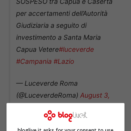
SOSPESO tra Capua e Caserta
per accertamenti dell’Autorità
Giudiziaria a seguito di
investimento a Santa Maria
Capua Vetere
#luceverde
#Campania
#Lazio
— Luceverde Roma
(@LuceverdeRoma)
August 3,
2020
bloglive.it asks for your consent to use