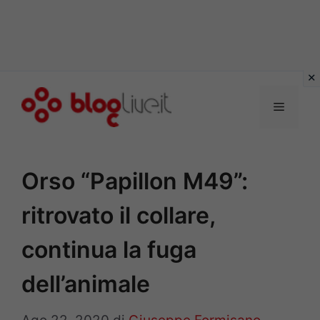
Vai
al
Menu
contenuto
Orso “Papillon M49”:
ritrovato il collare,
continua la fuga
dell’animale