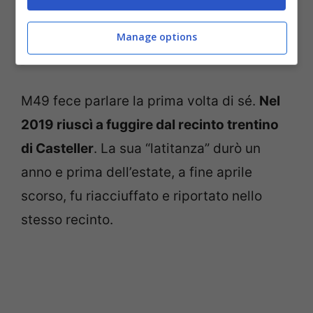
(@AnsaTrentinoAA)
August 22,
2020
Manage options
M49 fece parlare la prima volta di sé.
Nel
2019 riuscì a fuggire dal recinto trentino
di Casteller
. La sua “latitanza” durò un
anno e prima dell’estate, a fine aprile
scorso, fu riacciuffato e riportato nello
stesso recinto.