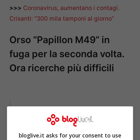
>>>
Coronavirus, aumentano i contagi.
Crisanti: “300 mila tamponi al giorno”
Orso “Papillon M49” in
fuga per la seconda volta.
Ora ricerche più difficili
Orso M49: dopo la duplice fuga
ora ha perso il radiocollare. Ora
bloglive.it asks for your consent to use
il monitoraggio continua in base