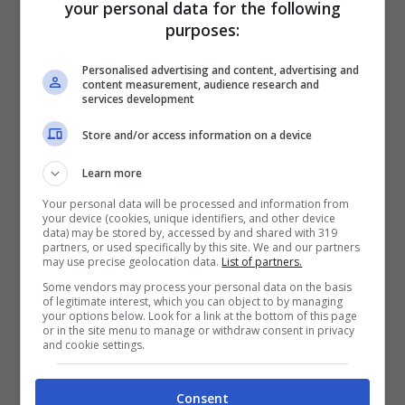
your personal data for the following
purposes:
ad indici di presenza |
#ANSA
https://t.co/5bBtAsCHhS
Personalised advertising and content, advertising and
content measurement, audience research and
services development
Store and/or access information on a device
Learn more
Your personal data will be processed and information from
your device (cookies, unique identifiers, and other device
data) may be stored by, accessed by and shared with 319
partners, or used specifically by this site. We and our partners
may use precise geolocation data.
List of partners.
Some vendors may process your personal data on the basis
of legitimate interest, which you can object to by managing
your options below. Look for a link at the bottom of this page
or in the site menu to manage or withdraw consent in privacy
and cookie settings.
— ANSA Trentino-AA
Consent