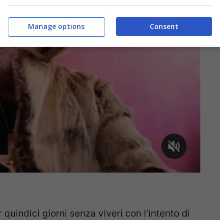
Manage options
Consent
uindici giorni senza viveri con l’intento di