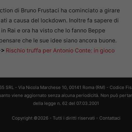
tion di Bruno Frustaci ha cominciato a girare
ati a causa del lockdown. Inoltre fa sapere di
 in Rai e ora ha visto che lo fanno Beppe
a pensare che le sue idee siano ancora buone.
>>
Rischio truffa per Antonio Conte: in gioco
 365 SRL - Via Nicola Marchese 10, 00141 Roma (RM) - Codice Fisc
 quanto viene aggiornato senza alcuna periodicità. Non può perta
della legge n. 62 del 07.03.2001
Copyright ©2026 - Tutti i diritti riservati -
Contattaci