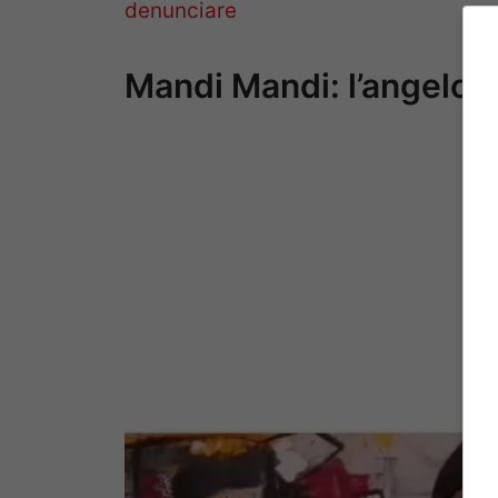
denunciare
Mandi Mandi: l’angelo c