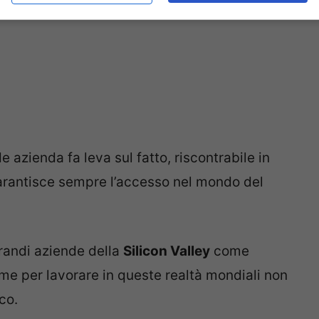
e azienda fa leva sul fatto, riscontrabile in
garantisce sempre l’accesso nel mondo del
randi aziende della
Silicon Valley
come
me per lavorare in queste realtà mondiali non
co.