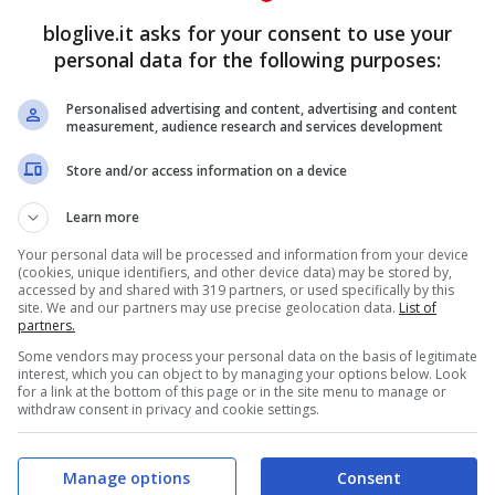
each foundational skills that can
bloglive.it asks for your consent to use your
personal data for the following purposes:
y find employment. However, instead
Personalised advertising and content, advertising and content
a traditional university degree, these
measurement, audience research and services development
ompleted in about six
Store and/or access information on a device
x4GbQ
pic.twitter.com/LfkWxZnT4s
Learn more
Your personal data will be processed and information from your device
(cookies, unique identifiers, and other device data) may be stored by,
accessed by and shared with 319 partners, or used specifically by this
enFleming)
August 22, 2020
site. We and our partners may use precise geolocation data.
List of
partners.
Some vendors may process your personal data on the basis of legitimate
interest, which you can object to by managing your options below. Look
for a link at the bottom of this page or in the site menu to manage or
withdraw consent in privacy and cookie settings.
Manage options
Consent