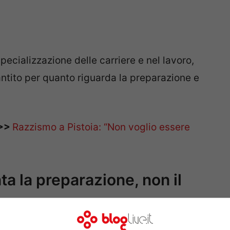
ecializzazione delle carriere e nel lavoro,
ntito per quanto riguarda la preparazione e
>>>
Razzismo a Pistoia: “Non voglio essere
a la preparazione, non il