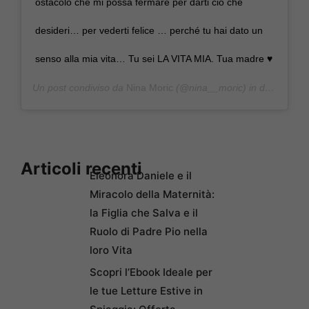
ostacolo che mi possa fermare per darti ciò che
desideri… per vederti felice … perché tu hai dato un
senso alla mia vita… Tu sei LA VITA MIA. Tua madre ♥️
Un post condiviso da
Nina Moric
(@nina__moric) in data:
20 Ag
Articoli recenti
Eleonora Daniele e il
Miracolo della Maternità:
la Figlia che Salva e il
Ruolo di Padre Pio nella
loro Vita
Scopri l’Ebook Ideale per
le tue Letture Estive in