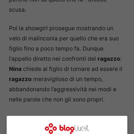
scusa.
Poi la showgirl prosegue mostrando un
velo di malinconia per quello che era suo
figlio fino a poco tempo fa. Dunque
l’appello diretto nei confronti del
ragazzo
:
Nina
chiede al figlio di tornare ad essere il
ragazzo
meraviglioso di un tempo,
abbandonando l’aggressività nei modi e
nelle parole che non gli sono propri.