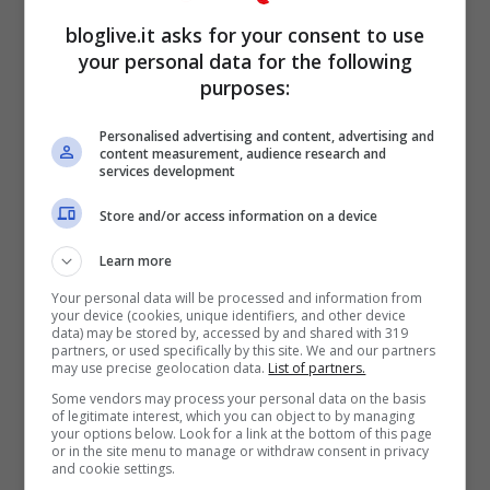
bloglive.it asks for your consent to use
your personal data for the following
purposes:
Personalised advertising and content, advertising and
content measurement, audience research and
services development
Store and/or access information on a device
Poi
Nina
cita una frase di Gandhi, per cui
Learn more
un genitore lascia che i figli commettano
Your personal data will be processed and information from
errori, infatti a volte è bene che si brucino
your device (cookies, unique identifiers, and other device
data) may be stored by, accessed by and shared with 319
le dita.
partners, or used specifically by this site. We and our partners
may use precise geolocation data.
List of partners.
Some vendors may process your personal data on the basis
POTREBBE INTERESSARTI ANCHE>>>
of legitimate interest, which you can object to by managing
your options below. Look for a link at the bottom of this page
Antonella Elia opinionista al Grande
or in the site menu to manage or withdraw consent in privacy
and cookie settings.
Fratello Vip: “È raccomandata