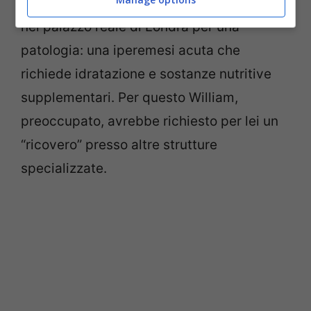
primogenito. Kate non avrebbe partorito
nel palazzo reale di Londra per una
patologia: una iperemesi acuta che
richiede idratazione e sostanze nutritive
supplementari. Per questo William,
preoccupato, avrebbe richiesto per lei un
“ricovero” presso altre strutture
specializzate.