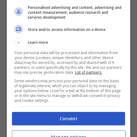
Personalised advertising and content, advertising and
content measurement, audience research and
services development
Store and/or access information on a device
Learn more
Your personal data will be processed and information from
Stando a quanto riferito dalla corrisponde
your device (cookies, unique identifiers, and other device
data) may be stored by, accessed by and shared with 319
di ABC News
Kate
soffrirebbe di una
partners, or used specifically by this site. We and our partners
may use precise geolocation data.
List of partners.
patologia che mette a repentaglio la sua
Some vendors may process your personal data on the basis
gravidanza (comunque nemmeno
of legitimate interest, which you can object to by managing
your options below. Look for a link at the bottom of this page
or in the site menu to manage or withdraw consent in privacy
confermata, per ora, da Buckingham
and cookie settings.
Palace). Si sarebbe nuovamente davanti a
quanto avvenuto nel 2012, quando la
Consent
Duchessa stava aspettando il suo
Manage options