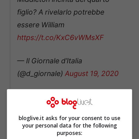
figlio? A rivelarlo potrebbe
essere William
https://t.co/KxC6vWMsXF
— Il Giornale d’Italia
(@d_giornale)
August 19, 2020
bloglive.it asks for your consent to use
your personal data for the following
purposes: