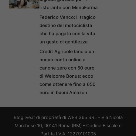
ristorante con MenuForma
Federico Venco: Il tragico
destino del motociclista
che ha pagato con la vita
un gesto di gentilezza
Credit Agricole lancia un
nuovo conto online a
canone zero con 50 euro
di Welcome Bonus: ecco
come ottenere fino a 650
euro in buoni Amazon
Bloglive.it di proprietà di WEB 365 SRL - Via Nicola
Marchese 10, 00141 Roma (RM) - Codice Fiscale e
Partita I.V.A. 12279101005