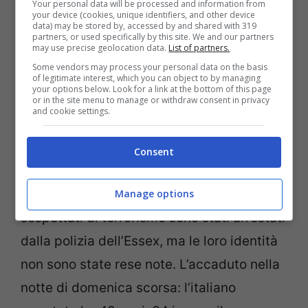
Your personal data will be processed and information from
your device (cookies, unique identifiers, and other device
data) may be stored by, accessed by and shared with 319
partners, or used specifically by this site. We and our partners
may use precise geolocation data.
List of partners.
Some vendors may process your personal data on the basis
of legitimate interest, which you can object to by managing
your options below. Look for a link at the bottom of this page
Il volo della Ryan, scortato dai jet inglesi
or in the site menu to manage or withdraw consent in privacy
and cookie settings.
sino all’aeroporto di Stansted, è atterrato
normalmente e ha rullato fino a una
Consent
stazione remota dove i passeggeri sono
sbarcati in sicurezza. I due uomini
Manage options
sospettati di terrorismo sono stati arrestati
dalla polizia dell’Essex, ma le loro identità
non sono state rese note. L’accaduto nella
notte di domenica scorsa: l’italiano