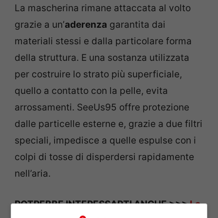
La mascherina rimane attaccata al volto
grazie a un’
aderenza
garantita dai
materiali stessi e dalla particolare forma
della struttura. E una sostanza utilizzata
per costruire lo strato più superficiale,
quello a contatto con la pelle, evita
arrossamenti. SeeUs95 offre protezione
dalle particelle esterne e, grazie a due filtri
speciali, impedisce a quelle espulse con i
colpi di tosse di disperdersi rapidamente
nell’aria.
POTREBBE INTERESSARTI ANCHE >>>
La