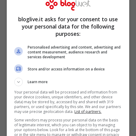
mascherina LG con il purificatore d’aria
incorporato
bloglive.it asks for your consent to use
your personal data for the following
purposes:
Personalised advertising and content, advertising and
content measurement, audience research and
services development
Store and/or access information on a device
Learn more
Your personal data will be processed and information from
your device (cookies, unique identifiers, and other device
data) may be stored by, accessed by and shared with 319
partners, or used specifically by this site. We and our partners
I filtri speciali della
may use precise geolocation data.
List of partners.
Some vendors may process your personal data on the basis
mascherina trasparente
of legitimate interest, which you can object to by managing
your options below. Look for a link at the bottom of this page
or in the site menu to manage or withdraw consent in privacy