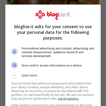
bloglive.it asks for your consent to use
your personal data for the following
purposes:
Personalised advertising and content, advertising and
content measurement, audience research and
Foto di
Couleur
da
Pixabay
services development
Store and/or access information on a device
Per eseguire la
ricetta della pasta con
Learn more
olive e pomodorini
occorre iniziare con
Your personal data will be processed and information from
tagliare finemente la salvia, sminuzzare le
your device (cookies, unique identifiers, and other device
data) may be stored by, accessed by and shared with 319
olive
e tagliare in quattro i
pomodorini
.
partners, or used specifically by this site. We and our partners
may use precise geolocation data.
List of partners.
Prendete una padella e fate soffriggere
Some vendors may process your personal data on the basis