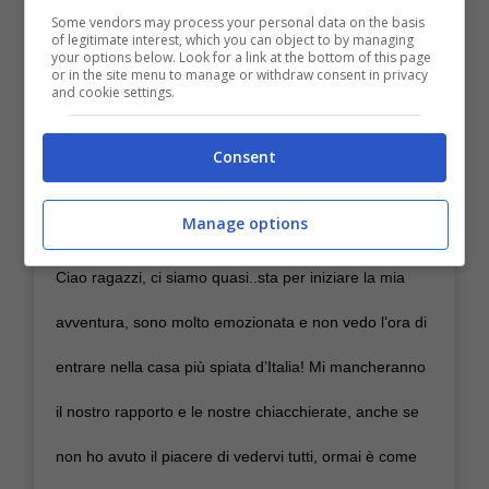
Some vendors may process your personal data on the basis
of legitimate interest, which you can object to by managing
your options below. Look for a link at the bottom of this page
or in the site menu to manage or withdraw consent in privacy
and cookie settings.
Consent
Manage options
Ciao ragazzi, ci siamo quasi..sta per iniziare la mia
avventura, sono molto emozionata e non vedo l’ora di
entrare nella casa più spiata d’Italia! Mi mancheranno
il nostro rapporto e le nostre chiacchierate, anche se
non ho avuto il piacere di vedervi tutti, ormai è come