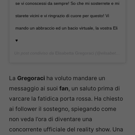
se vi conoscessi da sempre! So che mi sosterrete e mi
starete vicini e vi ringrazio di cuore per questo! Vi
mando un abbraccio ed un bacio virtuale, la vostra Eli
♥️
Un post condiviso da
Elisabetta Gregoraci
(@elisabettagregoracireal) in data:
La
Gregoraci
ha voluto mandare un
messaggio ai suoi
fan
, un saluto prima di
varcare la fatidica porta rossa. Ha chiesto
ai follower il sostegno, spiegando come
non veda l’ora di diventare una
concorrente ufficiale del reality show. Una