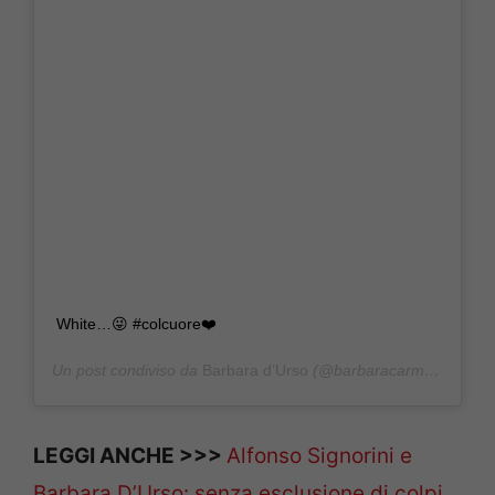
White…😜 #colcuore❤️
Un post condiviso da
Barbara d’Urso
(@barbaracarmelitadurso) in data:
LEGGI ANCHE >>>
Alfonso Signorini e
Barbara D’Urso: senza esclusione di colpi