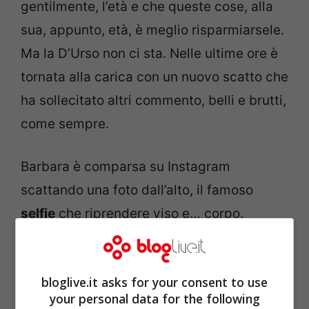
gentilmente, l’età e che queste cose, alla
sua, appunto, età, è meglio risparmiarsele.
Ma la D’Urso non ci sta. Nelle ultime ore è
tornata alla carica con un nuovo scatto che
ha sollecitato altri commento, belli e brutti,
come sempre.
Barbara è comparsa su Instagram
scattando una foto dall’alto, il famoso
selfie
che riprendere viso e… corpo.
Appunto, una specifica parte del corpo di
nuovo in bella vista. Forse una
bloglive.it asks for your consent to use
provocazione? Forse sì, forse no. Sta di
your personal data for the following
fatto che i fan si sono scatenati. Non tutti