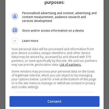
purposes:
in italiano. Una signora scrive:
“Donna
Personalised advertising and content, advertising and
intelligente è bella Barbara. Ti volliamo
content measurement, audience research and
services development
bene”.
Mentre un altro, che non gradisce
Store and/or access information on a device
evidentemente la foto, commenta così: “Ai
rotto le pa***”. E già con questo “Ai” ci
Learn more
possiamo fermare qui.
Your personal data will be processed and information from
your device (cookies, unique identifiers, and other device
data) may be stored by, accessed by and shared with 319
partners, or used specifically by this site. We and our partners
may use precise geolocation data.
List of partners.
Some vendors may process your personal data on the basis
of legitimate interest, which you can object to by managing
your options below. Look for a link at the bottom of this page
or in the site menu to manage or withdraw consent in privacy
and cookie settings.
Consent