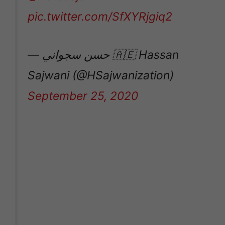
pic.twitter.com/SfXYRjgiq2
— حسن سجواني 🇦🇪 Hassan
Sajwani (@HSajwanization)
September 25, 2020