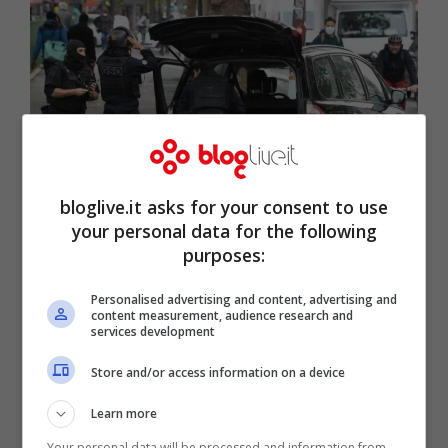
bloglive.it asks for your consent to use
your personal data for the following
purposes:
Foto Live da Parigi: attentato nei pressi della Bastiglia /
Getty Images
Personalised advertising and content, advertising and
content measurement, audience research and
services development
AGGIORNAMENTO DELLE 13.00 –
Una
Store and/or access information on a device
persona, completamente coperta di
sangue,
pare essere stata fermata in
Learn more
questi minuti alla Bastiglia dalle forze di
Your personal data will be processed and information from