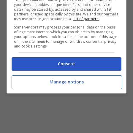
your device (cookies, unique identifiers, and other device
polizia francesi.
Potrebbe essere proprio
data) may be stored by, accessed by and shared with 319
partners, or used specifically by this site. We and our partners
lui l’attentatore che poco fa ha scatenato
may use precise geolocation data.
List of partners.
Some vendors may process your personal data on the basis
un attentato all’arma bianca che ha messo
of legitimate interest, which you can object to by managing
your options below. Look for a link at the bottom of this page
in subbuglio la capitale transalpina,
or in the site menu to manage or withdraw consent in privacy
and cookie settings.
ferendo 4 persone.
Consent
Manage options