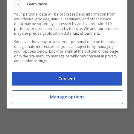
rimanere indifferenti. Elisabetta è una
Learn more
divinità: eccola mentre, dall’asciugamano
Your personal data will be processed and information from
your device (cookies, unique identifiers, and other device
al due pezzi in pizzo, si fa riprendere
data) may be stored by, accessed by and shared with 319
partners, or used specifically by this site. We and our partners
seminuda, in una posa da diva.
may use precise geolocation data.
List of partners.
Some vendors may process your personal data on the basis
of legitimate interest, which you can object to by managing
Elisabetta Canalis: gli anni
your options below. Look for a link at the bottom of this page
or in the site menu to manage or withdraw consent in privacy
and cookie settings.
non passano mai,
stupenda
Consent
Manage options