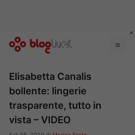
Vai
al
Menu
contenuto
Elisabetta Canalis
bollente: lingerie
trasparente, tutto in
vista – VIDEO