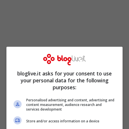
bloglive.it asks for your consent to use
your personal data for the following
purposes:
La Canalis si mostra spesso senza veli su
Instagram. D’altronde il suo fisico
Personalised advertising and content, advertising and
content measurement, audience research and
services development
mozzafiato e gli occhi da cerbiatto sono
fatti per essere ammirati, impossibile
Store and/or access information on a device