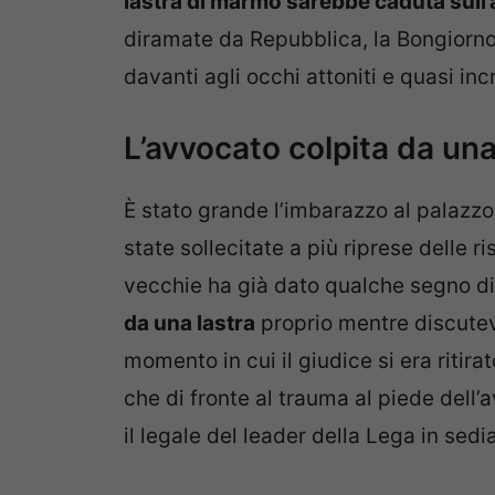
lastra di marmo sarebbe caduta sull
diramate da Repubblica, la Bongiorno è
davanti agli occhi attoniti e quasi inc
L’avvocato colpita da una
È stato grande l’imbarazzo al palazzo d
state sollecitate a più riprese delle r
vecchie ha già dato qualche segno di
da una lastra
proprio mentre discuteva
momento in cui il giudice si era ritira
che di fronte al trauma al piede del
il legale del leader della Lega in sedia