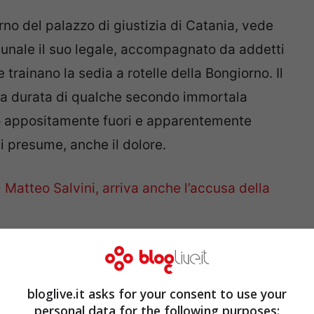
rno del palazzo di giustizia di Catania, vede
ibunale il suo legale, accompagnato da addetti
trainano la sedia a rotelle della Bongiorno. Il
lla durata di qualche secondo immortala
o appositamente fuori e apparentemente
i presume, anche il dolore.
>
Matteo Salvini, arriva anche l’accusa della
 Bongiorno colpita da una
bloglive.it asks for your consent to use your
personal data for the following purposes: