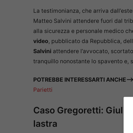
La testimonianza, che arriva dall’este
Matteo Salvini attendere fuori dal tr
alla sicurezza e personale medico che 
video
, pubblicato da Repubblica, de
Salvini
attendere l’avvocato, scortat
tranquillo nonostante lo spavento e, s
POTREBBE INTERESSARTI ANCHE–
Parietti
Caso Gregoretti: Giulia
lastra