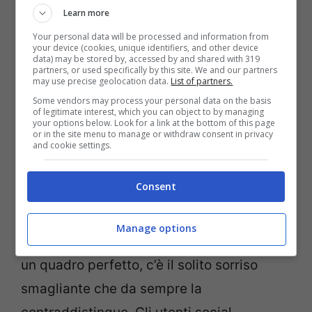
Learn more
Your personal data will be processed and information from
your device (cookies, unique identifiers, and other device
data) may be stored by, accessed by and shared with 319
partners, or used specifically by this site. We and our partners
may use precise geolocation data.
List of partners.
L’ultimo post pubblicato questa mattina è
Some vendors may process your personal data on the basis
of legitimate interest, which you can object to by managing
davvero da capogiro. La Marconi posa
your options below. Look for a link at the bottom of this page
or in the site menu to manage or withdraw consent in privacy
seduta in terra, con una giacca ed un
and cookie settings.
pantalone entrambi
leopardati.
A
Consent
prendersi il ruolo da protagonista però è il
décolleté,
messo in risalto dalla giacca
Manage options
aperta, che fatica a contenerlo. A chiudere
un quadro perfetto, c’è il solito sorriso
smagliante che da sempre la