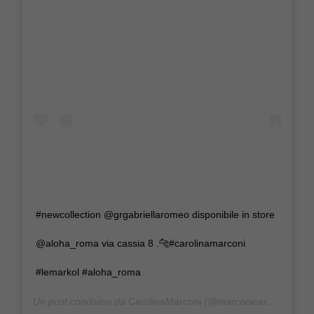
#newcollection @grgabriellaromeo disponibile in store
@aloha_roma via cassia 8 .🐆#carolinamarconi
#lemarkol #aloha_roma
Un post condiviso da
CarolinaMarconi
(@marconicarolina) in data: