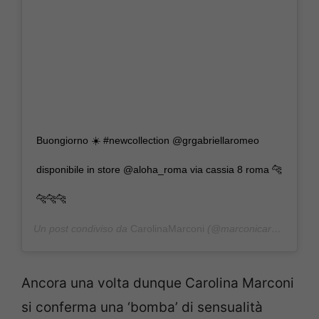
Buongiorno ☀️ #newcollection @grgabriellaromeo
disponibile in store @aloha_roma via cassia 8 roma 🐆
🐆🐆🐆
Un post condiviso da
CarolinaMarconi
(@marconicarolina) in data:
Ancora una volta dunque Carolina Marconi
si conferma una ‘bomba’ di sensualità