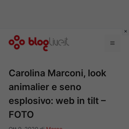
Vai
al
Menu
contenuto
Carolina Marconi, look
animalier e seno
esplosivo: web in tilt –
FOTO