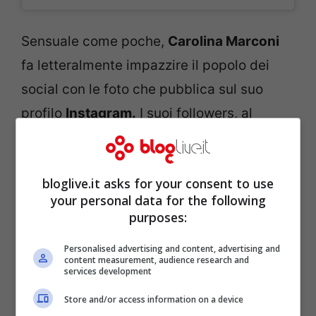
Sensuale come poche,
Carolina Marconi
fa letteralmente impazzire il popolo dei
social con le foto che pubblica sul suo
profilo
Instagram.
I suoi followers, al
momento 183 mila, rischiano l’infarto ogni
volta che osservano le fantastiche curve
bloglive.it asks for your consent to use
della showgirl venezuelana.
your personal data for the following
purposes:
Personalised advertising and content, advertising and
content measurement, audience research and
services development
Store and/or access information on a device