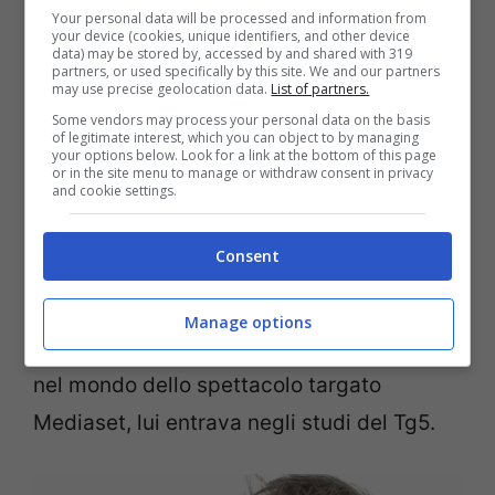
Your personal data will be processed and information from
your device (cookies, unique identifiers, and other device
Veramente poco si sa della sua vita
data) may be stored by, accessed by and shared with 319
partners, or used specifically by this site. We and our partners
privata
. Sono però i risultati raggiunti nella
may use precise geolocation data.
List of partners.
sua carriera a parlare per lui. Giuseppe De
Some vendors may process your personal data on the basis
of legitimate interest, which you can object to by managing
your options below. Look for a link at the bottom of this page
Filippi ha iniziato la professione
or in the site menu to manage or withdraw consent in privacy
and cookie settings.
giornalistica poco più che ventenne,
intraprendendo una scalata che di fatto lo
Consent
ha portato ai vertici del mondo
dell’informazione italiano. Nel 1992,
Manage options
mentre sua sorella iniziava ad affacciarsi
nel mondo dello spettacolo targato
Mediaset, lui entrava negli studi del Tg5.