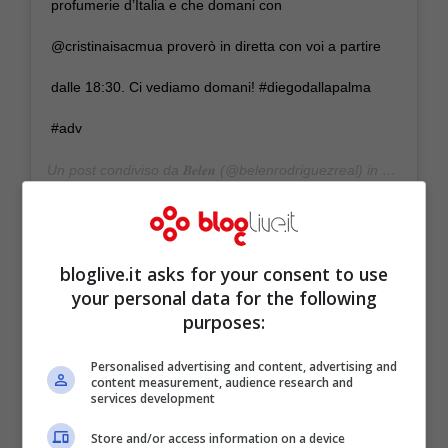
profumerie d’Italia e che domani con
@cristinaisacmua proverò in diretta con voi a partire
dalle 18:30. Ci vediamo domani! #diegodallapalma
#adv
Un post condiviso da
𝑩𝒆𝒍𝒆𝒏
(@belenrodriguezreal) in data:
12 O
bloglive.it asks for your consent to use
your personal data for the following
purposes:
Personalised advertising and content, advertising and
content measurement, audience research and
services development
Store and/or access information on a device