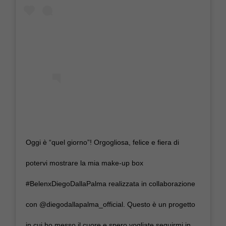
Oggi è “quel giorno”! Orgogliosa, felice e fiera di
potervi mostrare la mia make-up box
#BelenxDiegoDallaPalma realizzata in collaborazione
con @diegodallapalma_official. Questo è un progetto
in cui ho messo il cuore e spero vogliate seguirmi in