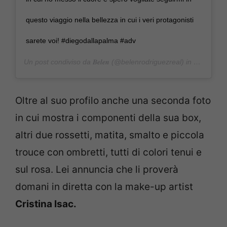
questo viaggio nella bellezza in cui i veri protagonisti
sarete voi! #diegodallapalma #adv
Un post condiviso da
𝑩𝒆𝒍𝒆𝒏
(@belenrodriguezreal) in data:
8 Ot
Oltre al suo profilo anche una seconda foto
in cui mostra i componenti della sua box,
altri due rossetti, matita, smalto e piccola
trouce con ombretti, tutti di colori tenui e
sul rosa. Lei annuncia che li proverà
domani in diretta con la make-up artist
Cristina Isac.