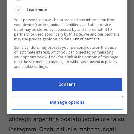
Learn more
Belen Rodriguez
continua nel suo viaggio
Your personal data will be processed and information from
your device (cookies, unique identifiers, and other device
da imprenditrice e influencer, questa volta
data) may be stored by, accessed by and shared with 319
partners, or used specifically by this site. We and our partners
anche di sé stessa, e presenta per la
may use precise geolocation data.
List of partners.
Some vendors may process your personal data on the basis
seconda volta la sua make-up box Belen
of legitimate interest, which you can object to by managing
your options below. Look for a link at the bottom of this page
per Diego Dalla Palma. Il progetto lanciato
or in the site menu to manage or withdraw consent in privacy
and cookie settings.
negli scorsi giorni ora entra nel vivo e
Belen ne parla ancora posando con il suo
Consent
rossetto in mano.
Manage options
Un
profilo eccezionale
quello della
showgirl argentina postato poche ore fa su
Instagram. Occhi chiusi e molto truccati,