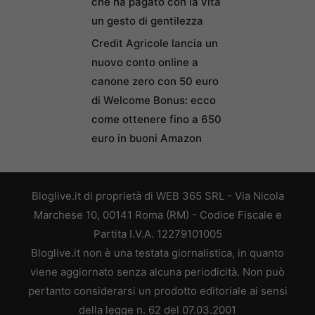
che ha pagato con la vita
un gesto di gentilezza
Credit Agricole lancia un
nuovo conto online a
canone zero con 50 euro
di Welcome Bonus: ecco
come ottenere fino a 650
euro in buoni Amazon
Bloglive.it di proprietà di WEB 365 SRL - Via Nicola
Marchese 10, 00141 Roma (RM) - Codice Fiscale e
Partita I.V.A. 12279101005
Bloglive.it non è una testata giornalistica, in quanto
viene aggiornato senza alcuna periodicità. Non può
pertanto considerarsi un prodotto editoriale ai sensi
della legge n. 62 del 07.03.2001