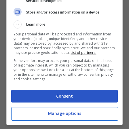
services development
Store and/or access information on a device
Learn more
Your personal data will be processed and information from
your device (cookies, unique identifiers, and other device
data) may be stored by, accessed by and shared with 319
partners, or used specifically by this site. We and our partners
may use precise geolocation data.
List of partners.
Some vendors may process your personal data on the basis
of legitimate interest, which you can object to by managing
your options below. Look for a link at the bottom of this page
or in the site menu to manage or withdraw consent in privacy
and cookie settings.
Consent
Laura Chiatti (screenshot Instagram)
Manage options
Di recente in un’intervista a
Verissimo
,