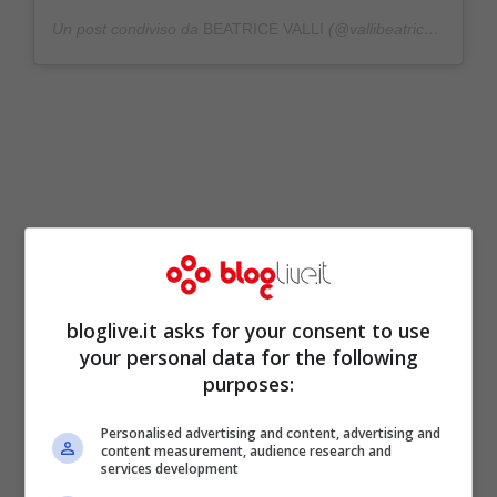
Un post condiviso da
BEATRICE VALLI
(@vallibeatrice) in data:
bloglive.it asks for your consent to use
your personal data for the following
purposes:
Innamoratissima più che mai,
Beatrice Valli
Personalised advertising and content, advertising and
continua a ricevere moltissimi consensi nel
content measurement, audience research and
services development
mondo dei social. La bellissima influencer