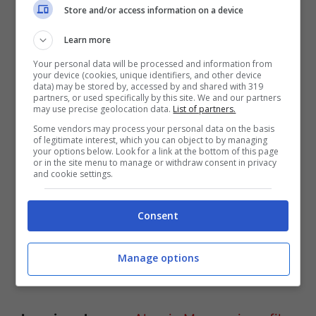
Store and/or access information on a device
nonostante sia una fresca mamma, mostra
un fisico da capogiro che fa impazzire i
Learn more
suoi followers di
Instagram.
Your personal data will be processed and information from
your device (cookies, unique identifiers, and other device
data) may be stored by, accessed by and shared with 319
partners, or used specifically by this site. We and our partners
Infatti, attraverso il suo profilo ufficiale, la
may use precise geolocation data.
List of partners.
Some vendors may process your personal data on the basis
modella si mostra con indosso un
vestito
of legitimate interest, which you can object to by managing
your options below. Look for a link at the bottom of this page
rosso
davvero cortissimo. Seduta sul
or in the site menu to manage or withdraw consent in privacy
and cookie settings.
divano e coperta di rosso, infiamma il
popolo dei social con uno
spacco
davvero
Consent
vertiginoso che mette in mostra le sue
gambe ed attiva la fantasia dei suoi
Manage options
followers, al momento più di 2,6 milioni.