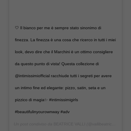
🤍 Il bianco per me è sempre stato sinonimo di
finezza. La finezza è una cosa che ricerco in tutti i miei
look, devo dire che il Marchini è un ottimo consigliere
da questo punto di vista! Questa collezione di
@intimissimiofficial racchiude tutti i segreti per avere
un intimo fine ed elegante: pizzo, satin, seta e un
pizzico di magia✨ #intimissimigirls
#beautifulinyourownway #adv
Un post condiviso da
BEATRICE VALLI
(@vallibeatrice) in data: