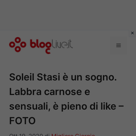
Vai
al
Menu
contenuto
Soleil Stasi è un sogno.
Labbra carnose e
sensuali, è pieno di like –
FOTO