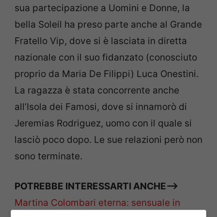
sua partecipazione a Uomini e Donne, la
bella Soleil ha preso parte anche al Grande
Fratello Vip, dove si è lasciata in diretta
nazionale con il suo fidanzato (conosciuto
proprio da Maria De Filippi) Luca Onestini.
La ragazza è stata concorrente anche
all’Isola dei Famosi, dove si innamorò di
Jeremias Rodriguez, uomo con il quale si
lasciò poco dopo. Le sue relazioni però non
sono terminate.
POTREBBE INTERESSARTI ANCHE–>
Martina Colombari eterna: sensuale in