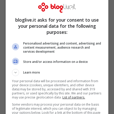
rosso
Soleil Stasi, prima Iannone
bloglive.it asks for your consent to use
your personal data for the following
ora un altro uomo
purposes:
Personalised advertising and content, advertising and
content measurement, audience research and
services development
Store and/or access information on a device
Learn more
Your personal data will be processed and information from
your device (cookies, unique identifiers, and other device
data) may be stored by, accessed by and shared with 319
partners, or used specifically by this site. We and our partners
may use precise geolocation data.
List of partners.
Some vendors may process your personal data on the basis
of legitimate interest, which you can object to by managing
https://www.instagram.com/p/CGfteE6lI0x
your options below. Look for a link at the bottom of this page