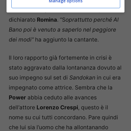
Manage options
finisco mai di perdonarmi tutto ciò,”
ha
dichiarato
Romina
. “S
oprattutto perché Al
Bano poi è venuto a saperlo nel peggiore
dei modi”
ha aggiunto la cantante.
Il loro rapporto già fortemente in crisi è
stato aggravato dalla lontananza dovuto al
suo impegno sul set di
Sandokan
in cui era
impegnato come attrice. Sembra che la
Power
abbia ceduto alle avances
dell’attore
Lorenzo Crespi
, questo è il
nome su cui tutti concordano. Pare quindi
che lui sia l’uomo che ha allontanando