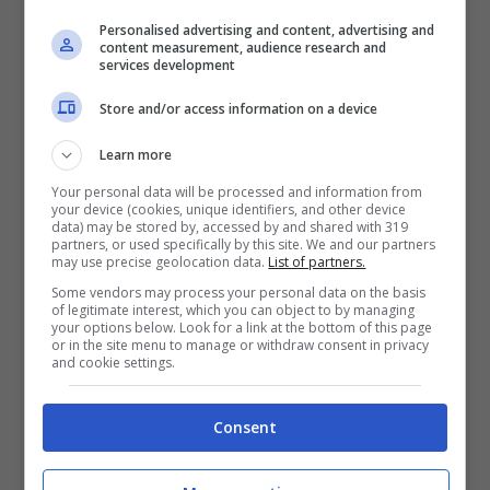
Personalised advertising and content, advertising and
content measurement, audience research and
services development
Store and/or access information on a device
Learn more
Your personal data will be processed and information from
your device (cookies, unique identifiers, and other device
data) may be stored by, accessed by and shared with 319
Romina Power (Fonte GettyImages)
partners, or used specifically by this site. We and our partners
may use precise geolocation data.
List of partners.
Some vendors may process your personal data on the basis
La bella cantante ha svelato un paio di
of legitimate interest, which you can object to by managing
your options below. Look for a link at the bottom of this page
retroscena alquanto scottanti. Infatti, la
or in the site menu to manage or withdraw consent in privacy
and cookie settings.
Power
ha confessato di aver tradito l’ex
marito
Al Bano
e di pentirsi amaramente di
Consent
non essere stata fedele fino alla fine del
loro matrimonio. “
Me ne dispiaccio e non