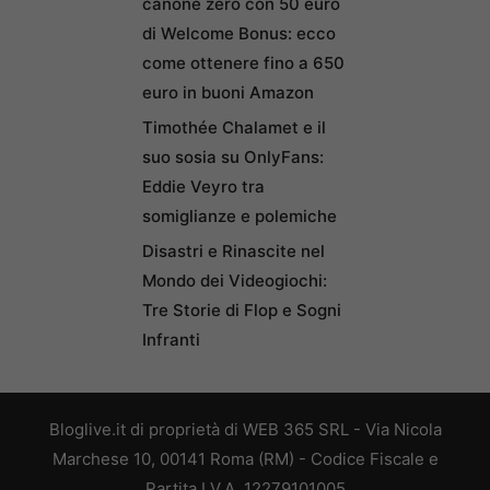
canone zero con 50 euro
di Welcome Bonus: ecco
come ottenere fino a 650
euro in buoni Amazon
Timothée Chalamet e il
suo sosia su OnlyFans:
Eddie Veyro tra
somiglianze e polemiche
Disastri e Rinascite nel
Mondo dei Videogiochi:
Tre Storie di Flop e Sogni
Infranti
Bloglive.it di proprietà di WEB 365 SRL - Via Nicola
Marchese 10, 00141 Roma (RM) - Codice Fiscale e
Partita I.V.A. 12279101005