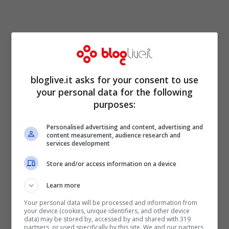
bloglive.it asks for your consent to use
your personal data for the following
La modella non ne sbaglia una. Che sia
purposes:
coperta da un mini abitino o sommersa da
Personalised advertising and content, advertising and
un mega piumino non importa, Paola
content measurement, audience research and
services development
riesce sempre e comunque a fare centro!
Store and/or access information on a device
Tutti impazziscono per le foto
Learn more
dell’influencer dagli occhi ghiaccio. Il suo
Your personal data will be processed and information from
ultimo post è una
campagna pubblicitaria
your device (cookies, unique identifiers, and other device
data) may be stored by, accessed by and shared with 319
per l’ultima
collezione invernale
del brand
partners, or used specifically by this site. We and our partners