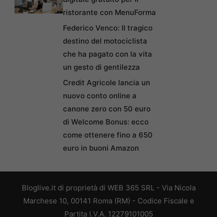
ristorante con MenuForma
Federico Venco: Il tragico
destino del motociclista
che ha pagato con la vita
un gesto di gentilezza
Credit Agricole lancia un
nuovo conto online a
canone zero con 50 euro
di Welcome Bonus: ecco
come ottenere fino a 650
euro in buoni Amazon
Bloglive.it di proprietà di WEB 365 SRL - Via Nicola
Marchese 10, 00141 Roma (RM) - Codice Fiscale e
Partita I.V.A. 12279101005