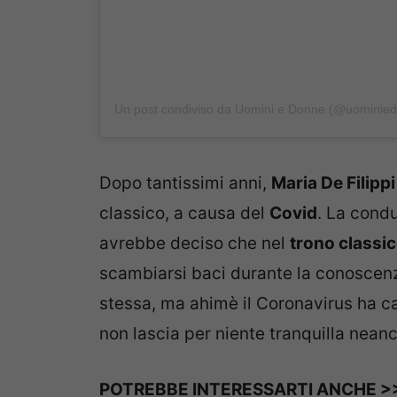
Un post condiviso da Uomini e Donne (@uominie
Dopo tantissimi anni,
Maria De Filippi
classico, a causa del
Covid
. La condu
avrebbe deciso che nel
trono classi
scambiarsi baci durante la conoscenz
stessa, ma ahimè il Coronavirus ha 
non lascia per niente tranquilla nean
POTREBBE INTERESSARTI ANCHE >