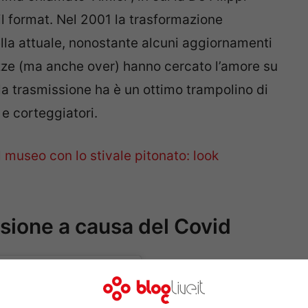
il format. Nel 2001 la trasformazione
ella attuale, nonostante alcuni aggiornamenti
azze (ma anche over) hanno cercato l’amore su
e la trasmissione ha è un ottimo trampolino di
i e corteggiatori.
l museo con lo stivale pitonato: look
sione a causa del Covid