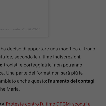
donne)
in data:
26 Ott 2020 alle ore 7:17 PDT
ha deciso di apportare una modifica al trono
ttrice, secondo le ultime indiscrezioni,
co
tronisti e corteggiatrici non potranno
a. Una parte del format non sarà più la
cambiato anche questo:
l’aumento dei contagi
che Maria.
>>
Proteste contro l’ultimo DPCM: scontri a