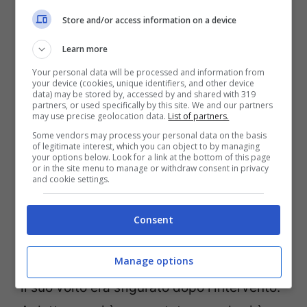
trapianto
Store and/or access information on a device
Learn more
Your personal data will be processed and information from
your device (cookies, unique identifiers, and other device
data) may be stored by, accessed by and shared with 319
partners, or used specifically by this site. We and our partners
may use precise geolocation data.
List of partners.
Some vendors may process your personal data on the basis
of legitimate interest, which you can object to by managing
your options below. Look for a link at the bottom of this page
or in the site menu to manage or withdraw consent in privacy
and cookie settings.
Chiofalo dopo trapianto (Foto dal web)
Consent
Fino a qualche giorno fa
Francesco
Manage options
Chiofalo
aveva fatto sapere ai suoi fan che
il suo volto era sfigurato dopo l’intervento.