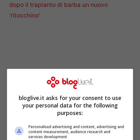
dopo il trapianto di barba un nuovo
‘ritocchino’
bloglive.it asks for your consent to use
your personal data for the following
purposes:
Francesco Chiofalo mostra
Personalised advertising and content, advertising and
il suo volto ai fan dopo il
content measurement, audience research and
services development