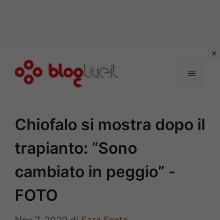
Vai
al
Menu
contenuto
Chiofalo si mostra dopo il
trapianto: “Sono
cambiato in peggio” -
FOTO