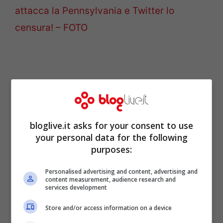
attacca la Pennsylvania e Twitter lo
censura! – FOTO
bloglive.it asks for your consent to use
your personal data for the following
purposes:
Personalised advertising and content, advertising and
content measurement, audience research and
services development
Quattro nuovi positivi al
Store and/or access information on a device
Covid alla Casa Bianca: