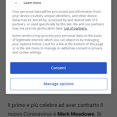
Learn more
contatti con Trump
Your personal data will be processed and information from
your device (cookies, unique identifiers, and other device
data) may be stored by, accessed by and shared with 319
partners, or used specifically by this site. We and our partners
may use precise geolocation data.
List of partners.
Some vendors may process your personal data on the basis
of legitimate interest, which you can object to by managing
your options below. Look for a link at the bottom of this page
or in the site menu to manage or withdraw consent in privacy
and cookie settings.
Consent
Manage options
Trump Covid (getty images)
Il primo e più celebre ad aver contratto il
nuovo Coronavirus è
Mark Meadows
. Si