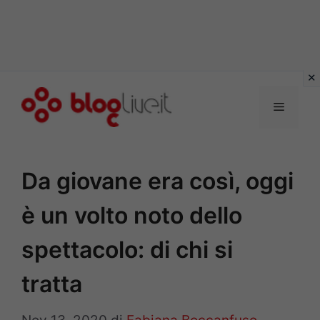
Vai
al
Menu
contenuto
Da giovane era così, oggi
è un volto noto dello
spettacolo: di chi si
tratta