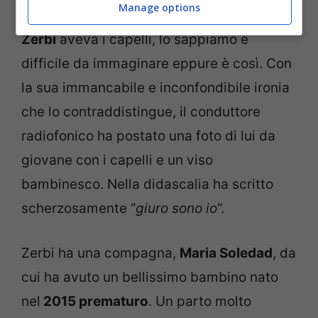
Manage options
C’è stato un periodo in cui anche
Rudy
Zerbi
aveva i capelli, lo sappiamo è
difficile da immaginare eppure è così. Con
la sua immancabile e inconfondibile ironia
che lo contraddistingue, il conduttore
radiofonico ha postato una foto di lui da
giovane con i capelli e un viso
bambinesco. Nella didascalia ha scritto
scherzosamente “
giuro sono io
“.
Zerbi ha una compagna,
Maria Soledad
, da
cui ha avuto un bellissimo bambino nato
nel
2015 prematuro
. Un parto molto