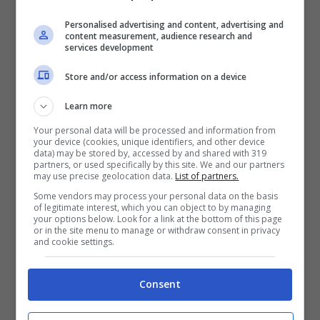
Personalised advertising and content, advertising and
content measurement, audience research and
services development
Store and/or access information on a device
Learn more
Your personal data will be processed and information from
your device (cookies, unique identifiers, and other device
data) may be stored by, accessed by and shared with 319
partners, or used specifically by this site. We and our partners
may use precise geolocation data.
List of partners.
Some vendors may process your personal data on the basis
of legitimate interest, which you can object to by managing
your options below. Look for a link at the bottom of this page
or in the site menu to manage or withdraw consent in privacy
Il discografico è diventato
famoso per la
and cookie settings.
sua iconica testa calva
, tanti gli scherzi e
Consent
gli sfottò che ha subito anche in
televisione
. Ma non è sempre stato così.