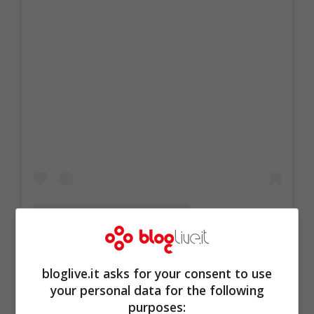
bloglive.it asks for your consent to use
your personal data for the following
purposes:
Un post condiviso da rudy_zerbi (@rudy_zerbi)