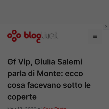
Vai
al
Menu
contenuto
Gf Vip, Giulia Salemi
parla di Monte: ecco
cosa facevano sotto le
coperte