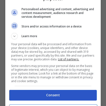
Personalised advertising and content, advertising and
content measurement, audience research and
services development
Store and/or access information on a device
Learn more
Your personal data will be processed and information from
Giulia Salemi svela cosa
your device (cookies, unique identifiers, and other device
data) may be stored by, accessed by and shared with 319
partners, or used specifically by this site. We and our partners
c’è stato tra lei e Monte al
may use precise geolocation data.
List of partners.
Some vendors may process your personal data on the basis
Gf Vip, si sono spinti oltre
of legitimate interest, which you can object to by managing
your options below. Look for a link at the bottom of this page
sotto le coperte?
or in the site menu to manage or withdraw consent in privacy
and cookie settings.
Consent