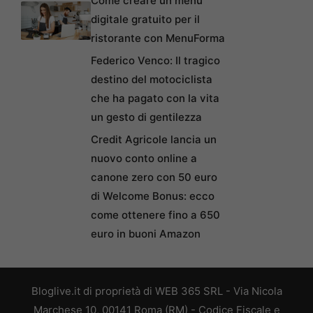
Come creare un menu
digitale gratuito per il
ristorante con MenuForma
Federico Venco: Il tragico
destino del motociclista
che ha pagato con la vita
un gesto di gentilezza
Credit Agricole lancia un
nuovo conto online a
canone zero con 50 euro
di Welcome Bonus: ecco
come ottenere fino a 650
euro in buoni Amazon
Bloglive.it di proprietà di WEB 365 SRL - Via Nicola
Marchese 10, 00141 Roma (RM) - Codice Fiscale e