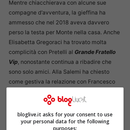
Mentre chiacchierava con alcune sue
compagne d’avventura, la gieffina ha
ammesso che nel 2018 aveva davvero
perso la testa per Monte nella casa. Anche
Elisabetta Gregoraci ha trovato molta
complicità con Pretelli al
Grande Fratello
Vip
, nonostante continua a ribadire che
sono solo amici. Alla Salemi ha chiesto
come gestiva la relazione con Francesco
davanti alle telecamere.
bloglive.it asks for your consent to use
your personal data for the following
purposes: