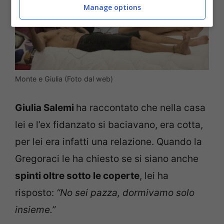
Manage options
Monte e Giulia (Foto dal web)
Giulia Salemi
ha raccontato che nella casa
lei e l’ex fidanzato si baciavano, era cotta,
per lei era infatti una relazione. Quando la
Gregoraci le ha chiesto se si siano anche
spinti oltre sotto le coperte
, lei ha
risposto:
“No sei pazza, dormivamo solo
insieme.”