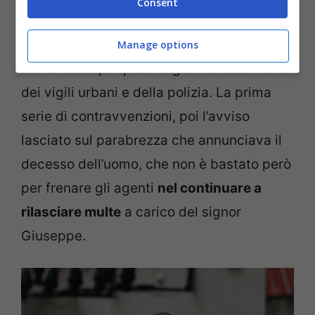
Consent
intensiva. La sua
auto
era però rimasta
parcheggiata all’esterno della struttura,
Manage options
attirando dopo qualche giorno l’attenzione
dei vigili urbani e della polizia. La prima
serie di contravvenzioni, poi l’avviso
lasciato sul parabrezza che annunciava il
decesso dell’uomo, che non è bastato però
per frenare gli agenti
nel continuare a
rilasciare multe
a carico del signor
Giuseppe.