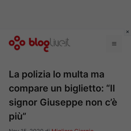
Vai
al
Menu
contenuto
La polizia lo multa ma
compare un biglietto: “Il
signor Giuseppe non c’è
più”