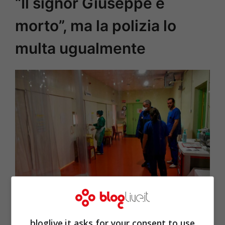
“Il signor Giuseppe è
morto”, ma la polizia lo
multa ugualmente
Reparto Covid di un ospedale (Getty Images)
bloglive.it asks for your consent to use