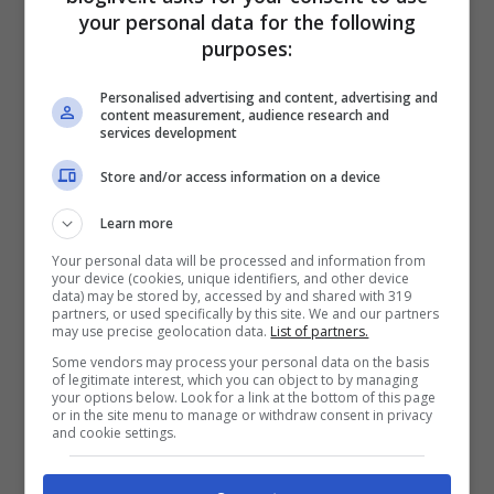
your personal data for the following
purposes:
Personalised advertising and content, advertising and
content measurement, audience research and
services development
Store and/or access information on a device
Learn more
Your personal data will be processed and information from
your device (cookies, unique identifiers, and other device
data) may be stored by, accessed by and shared with 319
Giuseppe Mosconi
, 68 anni, era ricoverato
partners, or used specifically by this site. We and our partners
may use precise geolocation data.
List of partners.
nell’ospedale di
Piacenza
dallo scorso 14
Some vendors may process your personal data on the basis
settembre. Il pensionato si era recato
of legitimate interest, which you can object to by managing
your options below. Look for a link at the bottom of this page
presso la struttura con sintomi gravi dati
or in the site menu to manage or withdraw consent in privacy
and cookie settings.
dall’infezione, ed è rimasto ricoverato per
parecchio tempo nel reparto di terapia