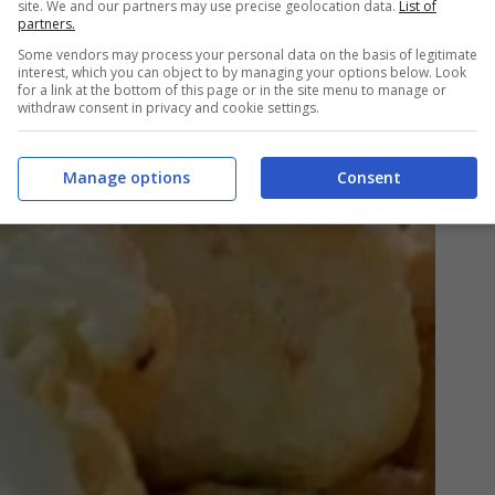
site. We and our partners may use precise geolocation data.
List of
partners.
Some vendors may process your personal data on the basis of legitimate
interest, which you can object to by managing your options below. Look
for a link at the bottom of this page or in the site menu to manage or
withdraw consent in privacy and cookie settings.
Manage options
Consent