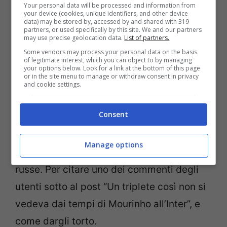
Your personal data will be processed and information from
your device (cookies, unique identifiers, and other device
data) may be stored by, accessed by and shared with 319
partners, or used specifically by this site. We and our partners
may use precise geolocation data.
List of partners.
Some vendors may process your personal data on the basis
of legitimate interest, which you can object to by managing
your options below. Look for a link at the bottom of this page
or in the site menu to manage or withdraw consent in privacy
and cookie settings.
Nelle due foto condivise le tre grazie
Consent
hanno solo l’accappatoio a coprirle, che
però si apre e mette in mostra le loro curve
Manage options
che farebbero invidia anche alle montagne
russe. Per citare uno dei commenti degli
utenti sotto al post “Un triplete così non si
vedeva dai tempi di Mourinho all’Inter”, e
come dargli torto.