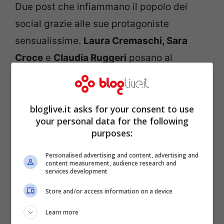
Due post che infiammano il popolo dei
social grazie alle sue protagoniste
sensualissime.
Laura Cremaschi, Sara
Croce
e
Claudia Ruggeri
posano al
termine della registrazione di una nuova
puntata di ‘Avanti un Altro’ e lo fanno
bloglive.it asks for your consent to use
insieme e svestite. Paolo Bonolis non
your personal data for the following
poteva fare scelta più azzeccata con le tre
purposes:
showgirl che hanno conquistato l’Italia
Personalised advertising and content, advertising and
anche attraverso i social.
content measurement, audience research and
services development
Store and/or access information on a device
Learn more