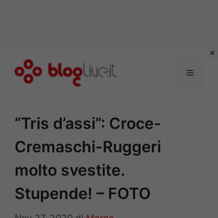
Vai
al
Menu
contenuto
“Tris d’assi”: Croce-
Cremaschi-Ruggeri
molto svestite.
Stupende! – FOTO