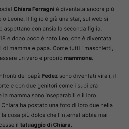
social
Chiara Ferragni
è diventata ancora più
o Leone. Il figlio è già una star, sul web si
o e aspettano con ansia la seconda figlia.
018 e dopo poco è nato
Leo
, che è diventata
cial di mamma e papà. Come tutti i maschietti,
essere un vero e proprio
mammone
.
onfronti del papà
Fedez
sono diventati virali, il
orte e con due genitori come i suoi era
e la mamma sono inseparabili e il loro
 Chiara ha postato una foto di loro due nella
la cosa più dolce che l’internet abbia mai
cesse il
tatuaggio di Chiara.