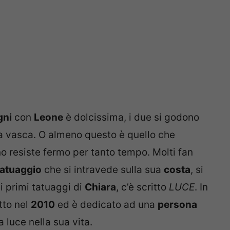
gni
con
Leone
è dolcissima, i due si godono
la vasca. O almeno questo è quello che
 resiste fermo per tanto tempo. Molti fan
tatuaggio
che si intravede sulla sua
costa
, si
ei primi tatuaggi di
Chiara
, c’è scritto
LUCE
. In
atto nel
2010
ed è dedicato ad una
persona
 luce nella sua vita.