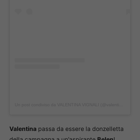
Un post condiviso da VALENTINA VIGNALI (@valentinavignali)
Valentina
passa da essere la donzelletta
della campagna a un’aspirante
Belen
!