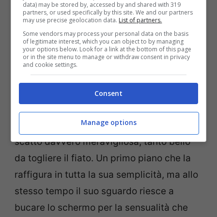
data) may be stored by, accessed by and shared with 319
partners, or used specifically by this site. We and our partners
may use precise geolocation data.
List of partners.
Some vendors may process your personal data on the basis
of legitimate interest, which you can object to by managing
your options below. Look for a link at the bottom of this page
or in the site menu to manage or withdraw consent in privacy
and cookie settings.
L’influencer emiliana non ha assolutamente
Consent
niente da invidiare alle altre blogger. La
Manage options
mora ha regalato ai suoi follower uno
scatto davvero meravigliosa, tanto bello
da togliere il fiato. Un primo piano che la
raffigura in tutta la sua semplicità, ma allo
stesso tempo il suo sguardo riesce a
bucare lo schermo per la sensualità che