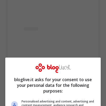
bloglive.it asks for your consent to use
Visualizza questo post su Instagram
your personal data for the following
purposes:
Personalised advertising and content, advertising and
content measurement, audience research and