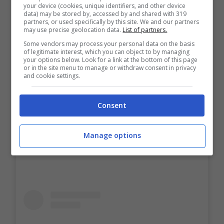
quattro mura. La decisione per l’
“idea
your device (cookies, unique identifiers, and other device
data) may be stored by, accessed by and shared with 319
regalo 2020”
affascina e rende
partners, or used specifically by this site. We and our partners
may use precise geolocation data.
List of partners.
stuzzicante l’atmosfera del personaggio,
Some vendors may process your personal data on the basis
of legitimate interest, which you can object to by managing
all’atto della presentazione del progetto su
your options below. Look for a link at the bottom of this page
or in the site menu to manage or withdraw consent in privacy
Instagram.
Come un libro può essere un
and cookie settings.
omaggio idoneo al periodo che corre, così
Caterina è un dono del “Signore” nel suo
Consent
“immortale” fascino
Manage options