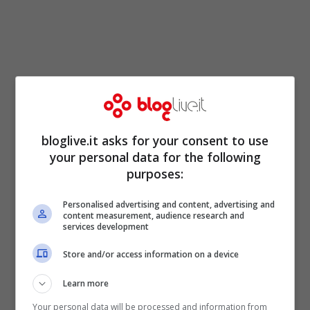
bloglive.it asks for your consent to use
your personal data for the following
purposes:
Personalised advertising and content, advertising and
content measurement, audience research and
Un’iniziativa nata anche per ammortizzare
services development
i tempi lunghi di attesa e soprattutto
Store and/or access information on a device
rivolta a coloro che si trovano a
Learn more
combattere la pandemia, rinchiusi tra le
Your personal data will be processed and information from