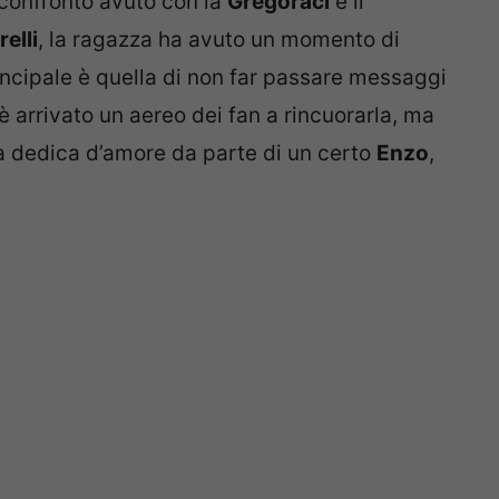
l confronto avuto con la
Gregoraci
e il
relli
, la ragazza ha avuto un momento di
ncipale è quella di non far passare messaggi
è arrivato un aereo dei fan a rincuorarla, ma
a dedica d’amore da parte di un certo
Enzo
,