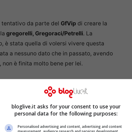
l tentativo da parte del
GfVip
di creare la
la
gregorelli, Gregoraci/Petrelli
. La
, è stata quella di volersi vivere questa
tata a nessuno dato che in passato, avendo
, non è finita molto bene per lei.
>
Gf Vip Giulia Salemi, la Gregoraci la accusa
bloglive.it asks for your consent to use your
personal data for the following purposes:
Personalised advertising and content, advertising and content
measurement, audience research and services development