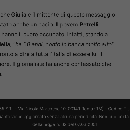
 che
Giulia
e il mittente di questo messaggio
 stato anche un bacio. Il povero
Petrelli
 hanno il cuore occupato. Infatti, stando a
ella,
“
ha 30 anni, conto in banca molto alto
“.
o a dire a tutta l’Italia di essere lui il
uore. Il giornalista ha anche confessato che
a.
 365 SRL - Via Nicola Marchese 10, 00141 Roma (RM) - Codice Fisc
 quanto viene aggiornato senza alcuna periodicità. Non può perta
della legge n. 62 del 07.03.2001