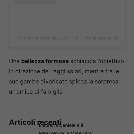
Un post condiviso da の 尺 ﾉ ﾑ 刀 ﾑ (@orianasabatini)
Una
bellezza formosa
schiaccia l’obiettivo
in direzione dei raggi solari, mentre tra le
sue gambe divaricate spicca la sorpresa:
un’amica di famiglia
Articoli recenti
Eleonora Daniele e il
Miracolo della Maternità: