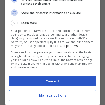
services development
Store and/or access information on a device
Learn more
Your personal data will be processed and information from
your device (cookies, unique identifiers, and other device
Non accenna a fermarsi l’istinto di
data) may be stored by, accessed by and shared with 319
partners, or used specifically by this site. We and our partners
positività di
may use precise geolocation data.
Oriana Sabatini,
List of partners.
la web
Some vendors may process your personal data on the basis
influencer di Instagram, meglio conosciuta
of legitimate interest, which you can object to by managing
your options below. Look for a link at the bottom of this page
come la compagna mozzafiato di Paulo
or in the site menu to manage or withdraw consent in privacy
and cookie settings.
Dybala. Man mano che cresce il suo
appeal in pubblico non tradisce mai il
Consent
fascino sublime
che traspare da ogni
angolo del suo corpo.
Manage options