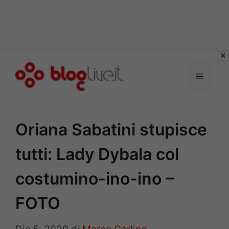
Vai
al
Menu
contenuto
Oriana Sabatini stupisce
tutti: Lady Dybala col
costumino-ino-ino –
FOTO