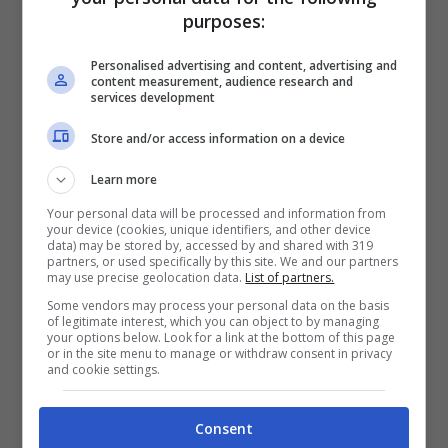
intenta nel portare a termine l’ennesima
purposes:
performance canora. I fan apprezzano e si
Personalised advertising and content, advertising and
scatenano tra i commenti. Un follower
content measurement, audience research and
services development
commenta: “
Ti aspettiamo in Colombia! Ti
Store and/or access information on a device
amo”.
Un altro si impone con un semplice
Learn more
ma significativo:
“Regina”.
Your personal data will be processed and information from
your device (cookies, unique identifiers, and other device
POTREBBE INTERESSARTI ANCHE
data) may be stored by, accessed by and shared with 319
partners, or used specifically by this site. We and our partners
>>>
Vergogna al matrimonio di Messi: da
may use precise geolocation data.
List of partners.
Some vendors may process your personal data on the basis
Shakira (e non solo) appena 30 euro
of legitimate interest, which you can object to by managing
your options below. Look for a link at the bottom of this page
or in the site menu to manage or withdraw consent in privacy
and cookie settings.
Consent